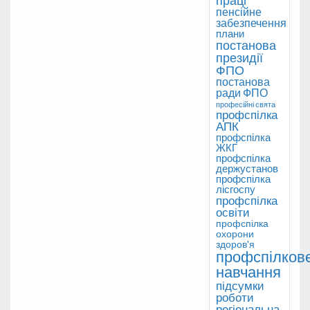
пенсійне
забезпечення
плани
постанова
президії
ФПО
постанова
ради ФПО
професійні свята
профспілка
АПК
профспілка
ЖКГ
профспілка
держустанов
профспілка
лісгоспу
профспілка
освіти
профспілка
охорони
здоров'я
профспілков
навчання
підсумки
роботи
регіональна