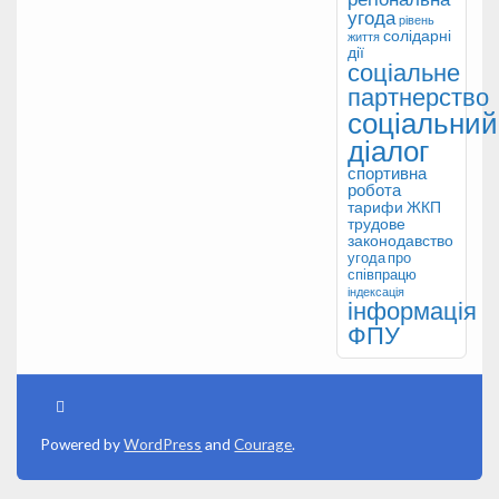
угода
рівень
солідарні
життя
дії
соціальне
партнерство
соціальний
діалог
спортивна
робота
тарифи ЖКП
трудове
законодавство
угода про
співпрацю
індексація
інформація
ФПУ
Powered by
WordPress
and
Courage
.