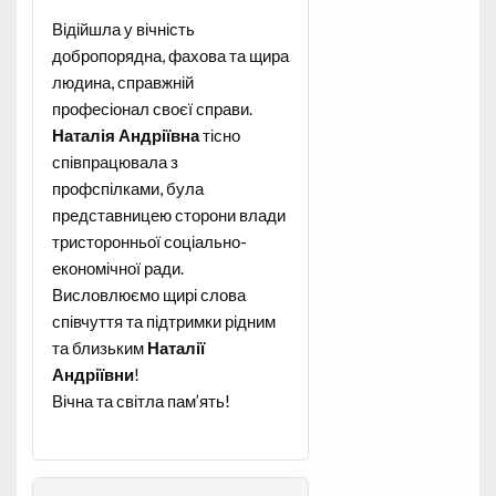
Відійшла у вічність
добропорядна, фахова та щира
людина, справжній
професіонал своєї справи.
Наталія Андріївна
тісно
співпрацювала з
профспілками, була
представницею сторони влади
тристоронньої соціально-
економічної ради.
Висловлюємо щирі слова
співчуття та підтримки рідним
та близьким
Наталії
Андріївни
!
Вічна та світла пам’ять!