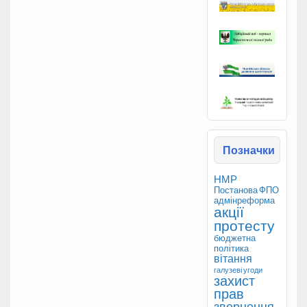
Позначки
НМР
Постанова ФПО
адмінреформа
акції
протесту
бюджетна
політика
вітання
галузеві угоди
захист
прав
звернення