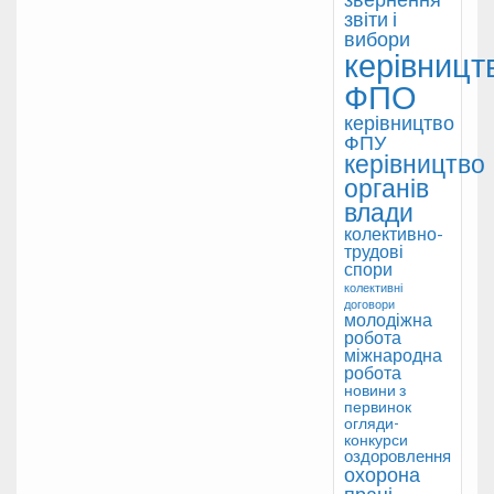
звіти і
вибори
керівницт
ФПО
керівництво
ФПУ
керівництво
органів
влади
колективно-
трудові
спори
колективні
договори
молодіжна
робота
міжнародна
робота
новини з
первинок
огляди-
конкурси
оздоровлення
охорона
праці